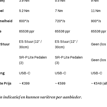
Nm)
3.9 Nm
5.5 Nm
9 Nm
el
5.2 Nm
7 Nm
11 Nm
nelheid
600°/s
720°/s
900°/s
e
65536 ppr
65536 ppr
65536 ppr
ES Stuur (12” /
ES Stuur (12” /
 Stuur
Geen (los
30cm)
30cm)
SR-P Lite Pedalen
SR-P Lite Pedalen
Geen (los
(2)
(3)
ing
USB-C
USB-C
USB-C
e Prijs
~ €399
~ €599
~ €549 (al
jn indicatief en kunnen variëren per aanbieder.