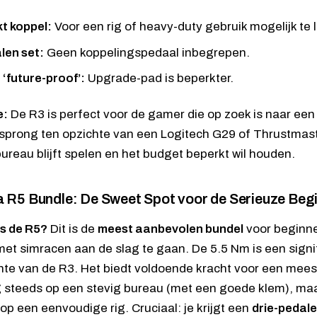
t koppel:
Voor een rig of heavy-duty gebruik mogelijk te l
len set:
Geen koppelingspedaal inbegrepen.
 ‘future-proof’:
Upgrade-pad is beperkter.
e:
De R3 is perfect voor de gamer die op zoek is naar ee
ssprong ten opzichte van een
Logitech G29
of
Thrustmas
ureau blijft spelen en het budget beperkt wil houden.
 R5 Bundle: De Sweet Spot voor de Serieuze Beg
is de R5?
Dit is de
meest aanbevolen bundel
voor beginne
 met simracen aan de slag te gaan. De 5.5 Nm is een sig
hte van de R3. Het biedt voldoende kracht voor een mees
 steeds op een stevig bureau (met een goede klem), maa
 op een eenvoudige rig. Cruciaal: je krijgt een
drie-pedale