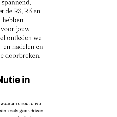
s spannend,
t de R3, R5 en
t hebben
e voor jouw
kel ontleden we
- en nadelen en
te doorbreken.
utie in
n waarom direct drive
eën zoals gear-driven