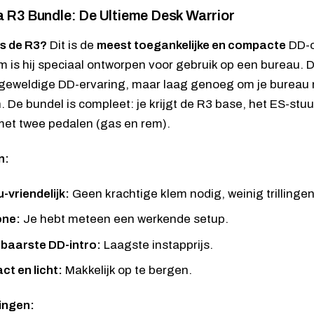
 R3 Bundle: De Ultieme Desk Warrior
is de R3?
Dit is de
meest toegankelijke en compacte
DD-o
Nm is hij speciaal ontworpen voor gebruik op een bureau. 
geweldige DD-ervaring, maar laag genoeg om je bureau n
 De bundel is compleet: je krijgt de R3 base, het ES-stuu
et twee pedalen (gas en rem).
n:
-vriendelijk:
Geen krachtige klem nodig, weinig trillingen
one:
Je hebt meteen een werkende setup.
baarste DD-intro:
Laagste instapprijs.
t en licht:
Makkelijk op te bergen.
ingen: