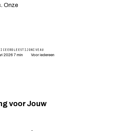
s. Onze
LICEERD
LEESTIJD
NIVEAU
ari 2026
7 min
Voor iedereen
ing voor Jouw