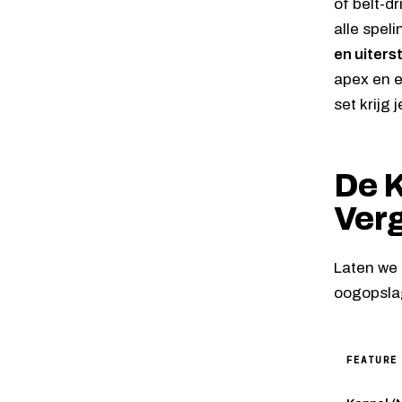
of belt-d
alle spel
en uiter
apex en e
set krijg
De K
Ver
Laten we 
oogopslag
FEATURE