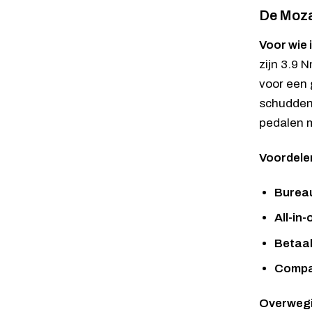
De Moza
Voor wie 
zijn 3.9 
voor een 
schudden.
pedalen m
Voordele
Bureau
All-in-
Betaal
Compac
Overweg