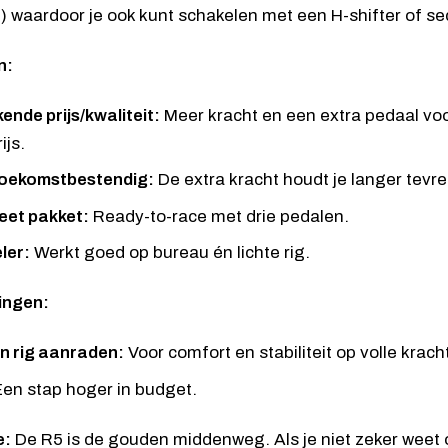
) waardoor je ook kunt schakelen met een H-shifter of se
n:
ende prijs/kwaliteit:
Meer kracht en een extra pedaal voo
ijs.
toekomstbestendig:
De extra kracht houdt je langer tevr
et pakket:
Ready-to-race met drie pedalen.
ler:
Werkt goed op bureau én lichte rig.
ingen:
n rig aanraden:
Voor comfort en stabiliteit op volle krach
en stap hoger in budget.
e:
De R5 is de gouden middenweg. Als je niet zeker weet 