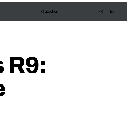
EN
Zoeken
⌘K
or
e FOV
gen Quiz
s R9:
e