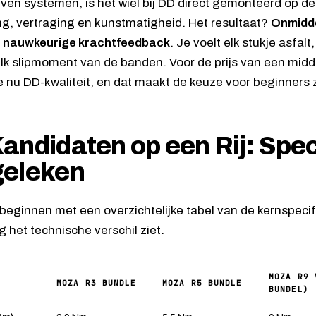
riven systemen, is het wiel bij DD direct gemonteerd op de
ing, vertraging en kunstmatigheid. Het resultaat?
Onmiddel
st nauwkeurige krachtfeedback
. Je voelt elk stukje asfalt
lk slipmoment van de banden. Voor de prijs van een midd
 je nu DD-kwaliteit, en dat maakt de keuze voor beginners 
andidaten op een Rij: Spec
geleken
beginnen met een overzichtelijke tabel van de kernspecifi
 het technische verschil ziet.
MOZA R9 
MOZA R3 BUNDLE
MOZA R5 BUNDLE
BUNDEL)