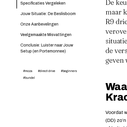
De keu
Specificaties Vergeleken
maar k
Jouw Situatie: De Beslisboom
R9 dri
Onze Aanbevelingen
verove
Veelgemaakte Misvattingen
situati
Conclusie: Luister naar Jouw
de ver
Setup (en Portemonnee)
geven 
#moza
#direct-drive
#beginners
#bundel
Waar
Kra
Voordat w
(DD) zo’n