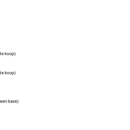
 te koop)
 te koop)
leen base)