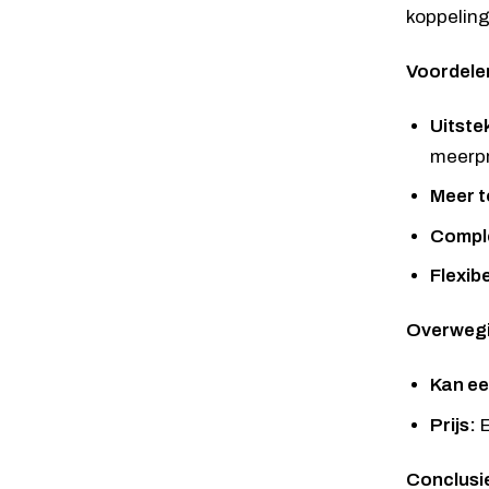
koppeling
Voordele
Uitstek
meerpr
Meer 
Comple
Flexibe
Overweg
Kan ee
Prijs:
E
Conclusi