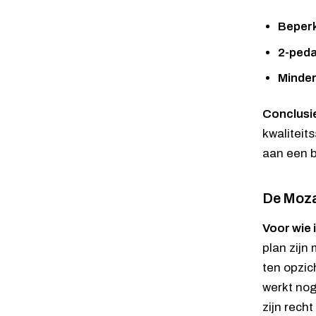
Beperk
2-peda
Minder
Conclusi
kwaliteit
aan een b
De Moza
Voor wie 
plan zijn
ten opzic
werkt nog
zijn recht