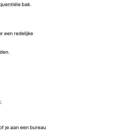
quentiële bak.
r een redelijke
eden.
t.
of je aan een bureau