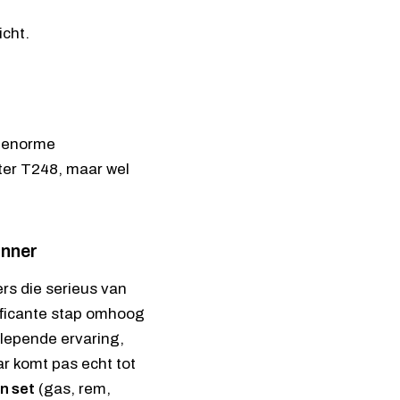
icht.
n enorme
ter T248
, maar wel
inner
rs die serieus van
nificante stap omhoog
lepende ervaring,
r komt pas echt tot
n set
(gas, rem,