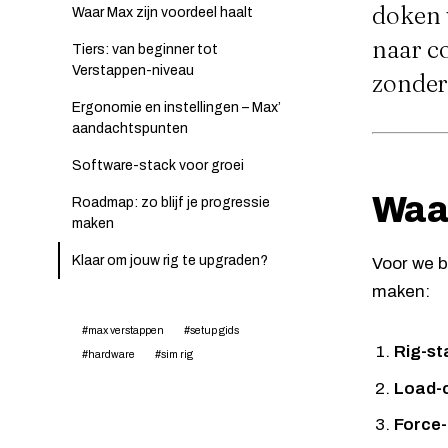
doken 
Waar Max zijn voordeel haalt
naar c
Tiers: van beginner tot
Verstappen-niveau
zonder 
Ergonomie en instellingen – Max’
aandachtspunten
Software-stack voor groei
Waar
Roadmap: zo blijf je progressie
maken
Klaar om jouw rig te upgraden?
Voor we b
maken:
#max verstappen
#setup gids
Rig-sta
#hardware
#sim rig
Load-c
Force-