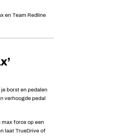
 Max en Team Redline
x’
 je borst en pedalen
en verhoogde pedal
m max force op een
n laat TrueDrive of