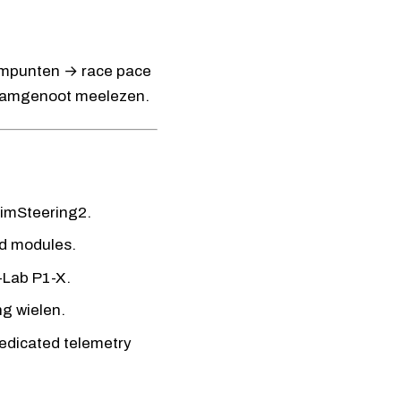
rempunten → race pace
 teamgenoot meelezen.
SimSteering2
.
d modules.
-Lab P1-X
.
g wielen.
edicated telemetry