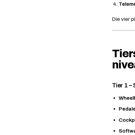
Teleme
Die vier 
Tier
niv
Tier 1 –
Wheel
Pedal
Cockpi
Softw