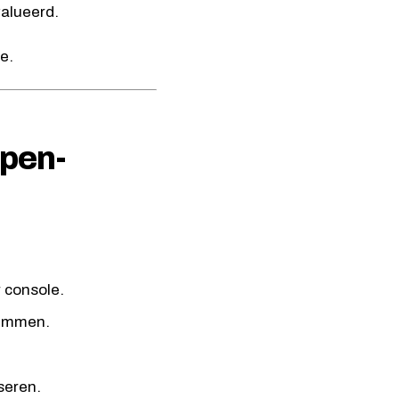
valueerd.
e.
ppen-
 console.
remmen.
seren.