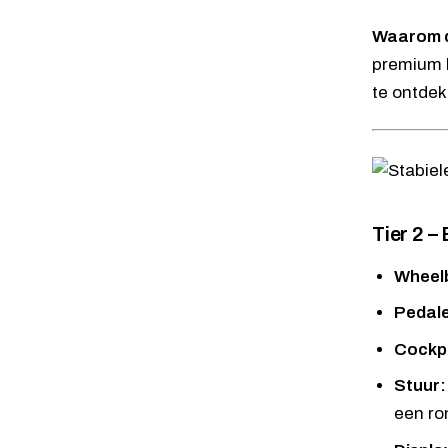
Waarom d
premium b
te ontdekk
Tier 2 –
Wheel
Pedal
Cockpi
Stuur:
een ro