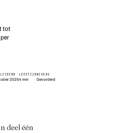
 tot
 per
BLICEERD
LEESTIJD
NIVEAU
tober 2025
4 min
Gevorderd
 In
deel één