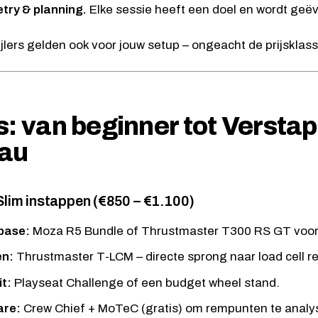
try & planning.
Elke sessie heeft een doel en wordt geë
pijlers gelden ook voor jouw setup – ongeacht de prijsklass
s: van beginner tot Versta
eau
 Slim instappen (€850 – €1.100)
base:
Moza R5 Bundle
of
Thrustmaster T300 RS GT
voor
en:
Thrustmaster T-LCM
– directe sprong naar load cell 
t:
Playseat Challenge
of een budget wheel stand.
are:
Crew Chief + MoTeC (gratis) om rempunten te analy