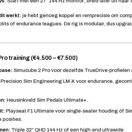
ys:
Start met een 27” 144 Hz monitor; breid later uit naar t
it werkt:
je hebt genoeg koppel en remprecisie om competi
plits of endurance leagues. De rig is modulair, dus upgr
 Pro training (€4.500 – €7.500)
base:
Simucube 2 Pro
voor dezelfde TrueDrive-profielen 
Precision Sim Engineering LM-X
voor endurance, gecom
en:
Heusinkveld Sim Pedals Ultimate+
.
t:
Playseat F1 Ultimate
voor single-seater houding óf
Si
 posities.
men:
Triple 32” QHD 144 Hz of een high-end ultrawide.