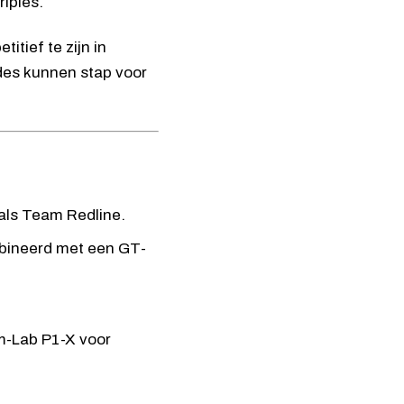
riples.
tief te zijn in
ades kunnen stap voor
als Team Redline.
bineerd met een GT-
m-Lab P1-X
voor