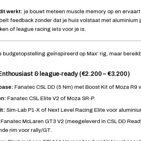
it werkt:
je bouwt meteen muscle memory op en ervaart d
elt feedback zonder dat je huis volstaat met aluminium 
en of league racing iets voor je is.
 Enthousiast & league-ready (€2.200 – €3.200)
base:
Fanatec CSL DD (5 Nm)
met Boost Kit of
Moza R9
v
en:
Fanatec CSL Elite V2
of
Moza SR-P
.
t:
Sim-Lab P1-X
of
Next Level Racing Elite
voor aluminium
Fanatec McLaren GT3 V2
(meegeleverd in
CSL DD Read
nde rim voor rally/GT.