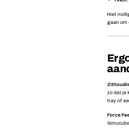
Niet nodi
gaan om e
Ergo
aan
Zithoudi
zo dat je
tray of e
Force Fe
Simucube 