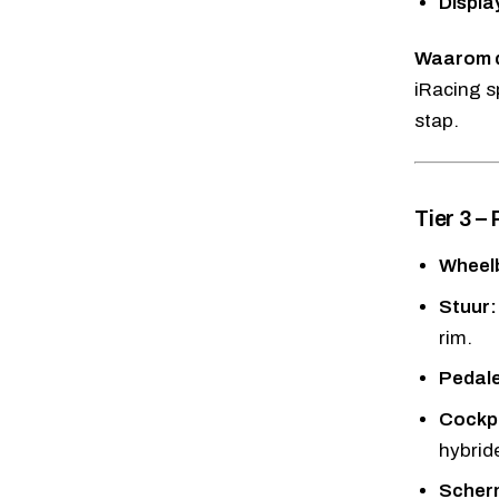
Displa
Waarom d
iRacing s
stap.
Tier 3 –
Wheel
Stuur:
rim.
Pedal
Cockpi
hybride
Scher