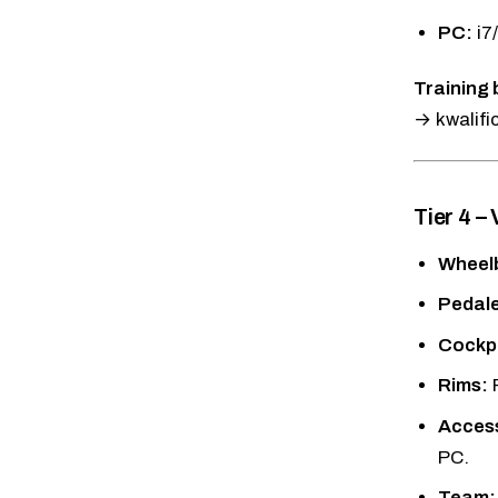
PC:
i7
Training 
→ kwalifi
Tier 4 –
Wheel
Pedal
Cockpi
Rims:
Access
PC.
Team: