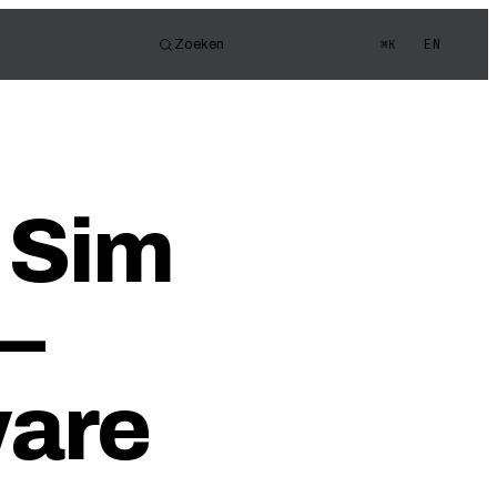
EN
Zoeken
⌘K
or
e FOV
gen Quiz
 Sim
—
are