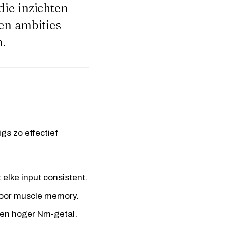
die inzichten
en ambities –
n.
gs zo effectief
 elke input consistent.
voor muscle memory.
 een hoger Nm-getal.