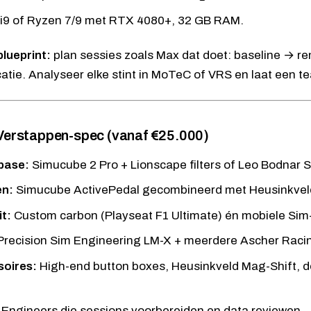
/i9 of Ryzen 7/9 met RTX 4080+, 32 GB RAM.
blueprint:
plan sessies zoals Max dat doet: baseline → 
catie. Analyseer elke stint in MoTeC of VRS en laat een
 Verstappen-spec (vanaf €25.000)
base:
Simucube 2 Pro + Lionscape filters of
Leo Bodnar 
en:
Simucube ActivePedal
gecombineerd met Heusinkvel
t:
Custom carbon (Playseat F1 Ultimate) én mobiele
Sim
Precision Sim Engineering LM-X
+ meerdere Ascher Racin
oires:
High-end button boxes, Heusinkveld Mag-Shift, d
Engineers die sessions voorbereiden en data reviewen.