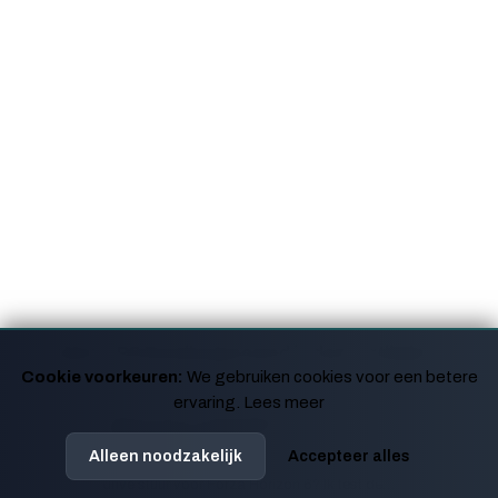
Moza R5 Bundle genoemd in deze artikelen
Cookie voorkeuren:
We gebruiken cookies voor een betere
ervaring.
Lees meer
Beste entry-level direct drive wheel
voor Forza Horizon 6
Alleen noodzakelijk
Accepteer alles
Op zoek naar het beste instapmodel direct
drive stuur voor Forza Horizon 6? Ik test de