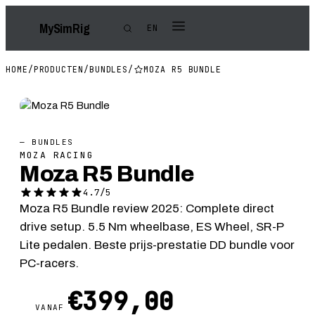
My
Sim
Rig
EN
HOME
/
PRODUCTEN
/
BUNDLES
/
MOZA R5 BUNDLE
— BUNDLES
MOZA RACING
Moza R5 Bundle
4.7/5
Moza R5 Bundle review 2025: Complete direct
drive setup. 5.5 Nm wheelbase, ES Wheel, SR-P
Lite pedalen. Beste prijs-prestatie DD bundle voor
PC-racers.
€399,00
VANAF