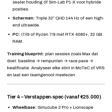
seater houding óf
Sim-Lab P1-X
voor hybride
posities.
Schermen:
Triple 32” QHD 144 Hz of een high-
end ultrawide.
PC:
i7/i9 of Ryzen 7/9 met RTX 4080+, 32 GB
RAM.
Training blueprint:
plan sessies zoals Max dat
doet: baseline → rempunten → race pace →
kwalificatie. Analyseer elke stint in MoTeC of VRS
en laat een teamgenoot meelezen.
Tier 4 – Verstappen-spec (vanaf €25.000)
Wheelbase:
Simucube 2 Pro + Lionscape