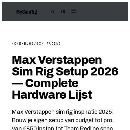
My
Sim
Rig
EN
HOME
/
BLOG
/
SIM RACING
Max Verstappen
Sim Rig Setup 2026
— Complete
Hardware Lijst
Max Verstappen sim rig inspiratie 2025:
Bouw je eigen setup van budget tot pro.
Van €850 instap tot Team Redline spec.