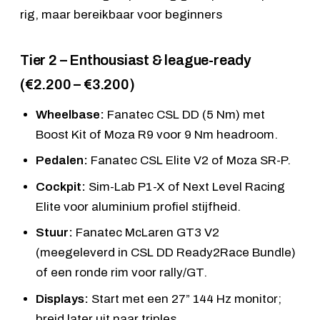
Tier 2 – Enthousiast & league-ready
(€2.200 – €3.200)
Wheelbase:
Fanatec CSL DD (5 Nm)
met
Boost Kit of
Moza R9
voor 9 Nm headroom.
Pedalen:
Fanatec CSL Elite V2
of
Moza SR-P
.
Cockpit:
Sim-Lab P1-X
of
Next Level Racing
Elite
voor aluminium profiel stijfheid.
Stuur:
Fanatec McLaren GT3 V2
(meegeleverd in
CSL DD Ready2Race Bundle
)
of een ronde rim voor rally/GT.
Displays:
Start met een 27” 144 Hz monitor;
breid later uit naar triples.