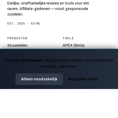
Eerlijke, onafhankelijke reviews en tools voor sim
racers. Affiliate-gedreven — nooit gesponsorde
oordelen.
EST. 2025 · EU/NL
PRODUCTEN
TOOLS
Stuurwielen
APEX (Beta)
Stuurwielenbasis
Vergelijkingstool
Pedalen
FOV Calculator
Cookie voorkeuren:
We gebruiken cookies voor een betere
Monitoren
Track Bender
ervaring.
Lees meer
Racestoelen
Startreactie Simulator
Bundels
F1 Circuit Quiz
Alleen noodzakelijk
Accepteer alles
REDACTIONEEL
OVER
Blog
Hoe wij testen
Gidsen
Affiliate-disclosure
Kalender
Contact
Nieuws
Privacy